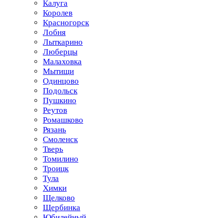
Калуга
Королев
Красногорск
Лобня
Лыткарино
Люберцы
Малаховка
Мытищи
Одинцово
Подольск
Пушкино
Реутов
Ромашково
Рязань
Смоленск
Тверь
Томилино
Троицк
Тула
Химки
Щелково
Щербинка
Юбилейный