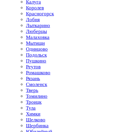
Калуга
Королев
Красногорск
Лобня
Лыткарино
Люберцы
Малаховка
Мытищи
Одинцово
Подольск
Пушкино
Реутов
Ромашково
Рязань
Смоленск
Тверь
Томилино
Троицк
Тула
Химки
Щелково
Щербинка
Юбилейный